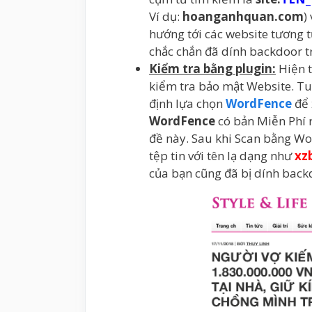
Ví dụ:
hoanganhquan.com
)
hướng tới các website tương t
chắc chắn đã dính backdoor tro
Kiểm tra bằng plugin:
Hiện t
kiểm tra bảo mật Website. T
định lựa chọn
WordFence
để 
WordFence
có bản Miễn Phí r
đề này. Sau khi Scan bằng Wo
tệp tin với tên lạ dạng như
xz
của bạn cũng đã bị dính back