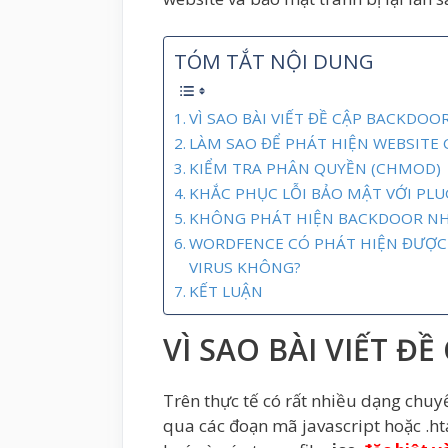
TÓM TẮT NỘI DUNG
VÌ SAO BÀI VIẾT ĐỀ CẬP BACKDOOR 
LÀM SAO ĐỂ PHÁT HIỆN WEBSITE 
KIỂM TRA PHÂN QUYỀN (CHMOD)
KHẮC PHỤC LỖI BẢO MẬT VỚI PL
KHÔNG PHÁT HIỆN BACKDOOR NH
WORDFENCE CÓ PHÁT HIỆN ĐƯỢC C
VIRUS KHÔNG?
KẾT LUẬN
VÌ SAO BÀI VIẾT ĐỀ
Trên thực tế có rất nhiều dạng chuy
qua các đoạn mã javascript hoặc .