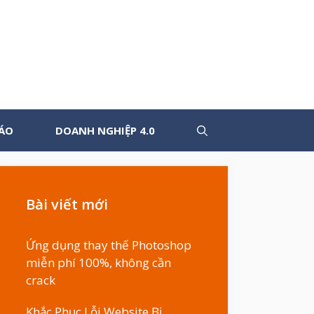
ÁO
DOANH NGHIỆP 4.0
Bài viết mới
Ứng dụng thay thế Photoshop
miễn phí 100%, không cần
crack
Khắc Phục Lỗi Website Bị