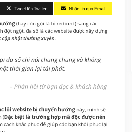
Tweet lên Twitter
Nhận tin qua Email
 hướng
(hay còn gọi là bị redirect) sang các
ch đột ngột, đa số là các website được xây dựng
 cập nhật thường xuyên
.
tại đa số chỉ nói chung chung và không
ột thời gian lại tái phát.
– Phản hồi từ bạn đọc & khách hàng
c lỗi website bị chuyển hướng
này, mình sẽ
 (
Đặc biệt là trường hợp mã độc được nén
m cách khắc phục để giúp các bạn khôi phục lại
au.