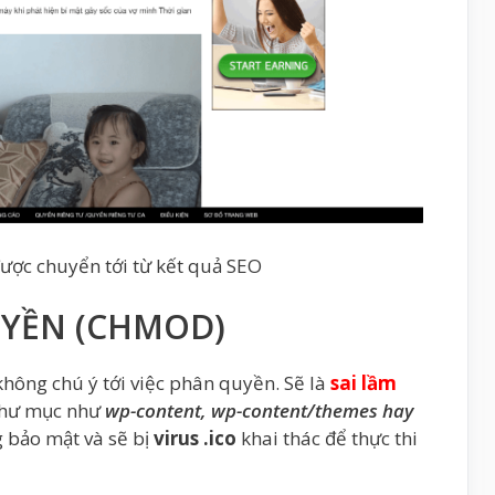
được chuyển tới từ kết quả SEO
UYỀN (CHMOD)
không chú ý tới việc phân quyền. Sẽ là
sai lầm
 thư mục như
wp-content, wp-content/themes hay
g bảo mật và sẽ bị
virus .ico
khai thác để thực thi