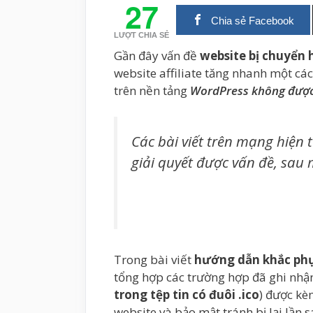
27
Chia sẻ Facebook
LƯỢT CHIA SẺ
Gần đây vấn đề
website bị chuyển
website affiliate tăng nhanh một cá
trên nền tảng
WordPress không được
Các bài viết trên mạng hiện 
giải quyết được vấn đề, sau m
Trong bài viết
hướng dẫn khắc phụ
tổng hợp các trường hợp đã ghi nhận
trong tệp tin có đuôi .ico
) được kè
website và bảo mật tránh bị lại lần s