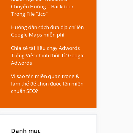
Chuyển Hướng – Backdoor
Trong File “.ico”
Hướng dẫn cách đưa địa chỉ lên
Google Maps miễn phí
Chia sẻ tài liệu chạy Adwords
Tiếng Việt chính thức từ Google
Adwords
Vì sao tên miền quan trọng &
làm thế để chọn được tên miền
chuẩn SEO?
Danh mục