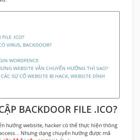
FILE .ICO?
CÓ VIRUS, BACKDOOR?
UGIN WORDFENCE
ƯNG WEBSITE VẪN CHUYỂN HƯỚNG THÌ SAO?
ÁC SỰ CỐ WEBSITE BỊ HACK, WEBSITE DÍNH
 CẬP BACKDOOR FILE .ICO?
ển hướng website, hacker có thể thực hiện thông
htaccess… Nhưng dạng chuyển hướng được mã