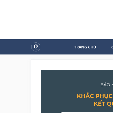
Chuyển
đến
nội
dung
TRANG CHỦ