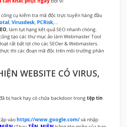
và cần khắc phục ngay
bởi vì:
c công cụ kiểm tra mã độc trực tuyến hàng đầu
otal
,
Virusdesk
,
PCRisk
,…
SEO
, làm tụt hạng kết quả SEO nhanh chóng.
 cũng tạo các thư mục ảo làm Webmaster Tool
oạt rất bất lợi cho các SEOer & Webmasters.
 thực thi các đoạn mã độc trên môi trường phân
IỆN WEBSITE CÓ VIRUS,
 đã bị hack hay có chứa backdoor trong
tệp tin
cập vào
https://www.google.com/
và nhập
_MIỀN
(Thay
TÊN_MIỀN
bằng tên miền của bạn.