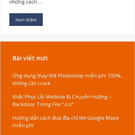
những cách …
Xem thêm
Bài viết mới
Ứng dụng thay thế Photoshop miễn phí 100%,
không cần crack
Khắc Phục Lỗi Website Bị Chuyển Hướng –
Backdoor Trong File “.ico”
Hướng dẫn cách đưa địa chỉ lên Google Maps
miễn phí