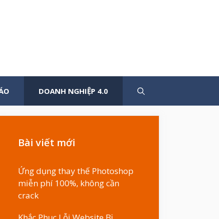
ÁO
DOANH NGHIỆP 4.0
Bài viết mới
Ứng dụng thay thế Photoshop
miễn phí 100%, không cần
crack
Khắc Phục Lỗi Website Bị