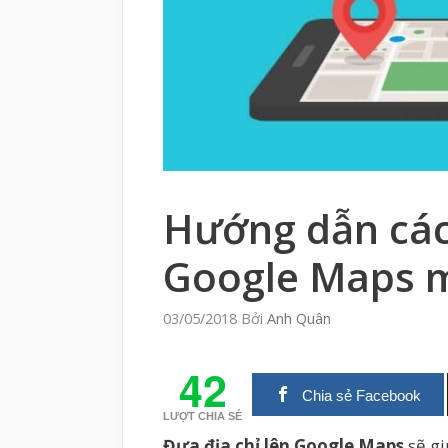
Hướng dẫn cách
Google Maps m
03/05/2018
Bởi
Anh Quân
42
Chia sẻ Facebook
LƯỢT CHIA SẺ
Đưa địa chỉ lên Google Maps
sẽ gi