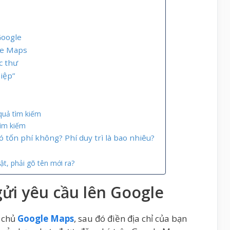
Google
le Maps
c thư
hiệp”
quả tìm kiếm
tìm kiếm
 tốn phí không? Phí duy trì là bao nhiêu?
ật, phải gõ tên mới ra?
gửi yêu cầu lên Google
g chủ
Google Maps
, sau đó điền địa chỉ của bạn