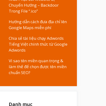
Chuyển Hướng – Backdoor
Trong File “.ico”
Hướng dẫn cách đưa địa chỉ lên
Google Maps miễn phí
Chia sẻ tài liệu chạy Adwords
Tiếng Việt chính thức từ Google
Adwords
Vì sao tên miền quan trọng &
làm thế để chọn được tên miền
chuẩn SEO?
Danh mục