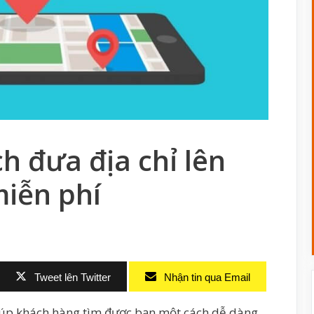
 đưa địa chỉ lên
iễn phí
Tweet lên Twitter
Nhận tin qua Email
úp khách hàng tìm được bạn một cách dễ dàng.