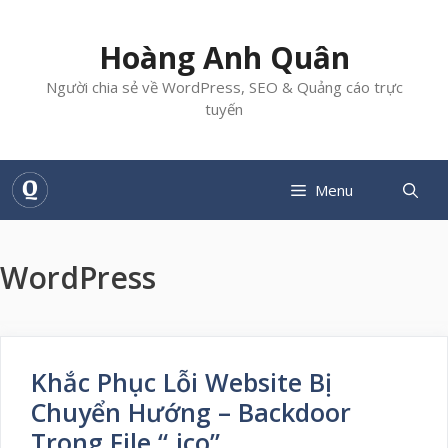
Chuyển
đến
Hoàng Anh Quân
nội
dung
Người chia sẻ về WordPress, SEO & Quảng cáo trực
tuyến
Menu
WordPress
Khắc Phục Lỗi Website Bị
Chuyển Hướng – Backdoor
Trong File “.ico”