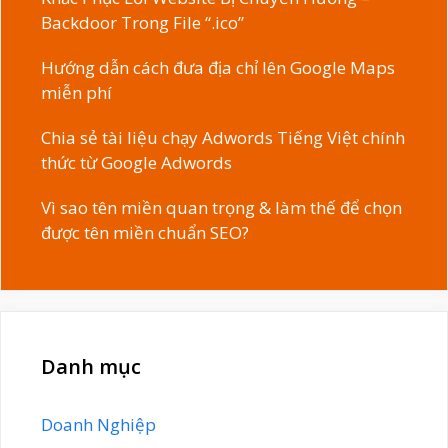
Backdoor Trong File “.ico”
Hướng dẫn cách đưa địa chỉ lên Google Maps
miễn phí
Chia sẻ tài liệu chạy Adwords Tiếng Việt chính
thức từ Google Adwords
Vì sao tên miền quan trọng & làm thế để chọn
được tên miền chuẩn SEO?
Danh mục
Doanh Nghiệp